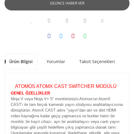
GELİNCE HABER VER
Ürün Bilgisi
Yorumlar
Taksit Seçenekleri
Ön
ATOMOS ATOMX CAST SWİTCHER MODÜLÜ
GENEL ÖZELLİKLER
Ninja V veya Ninja V+ 5" monitörünüzü Atomos'un AtomX
CAST'ı ile tam birçok kameralı yayın stüdyosu anahtarlayıcısına
dönüştürün. AtomX CAST adını "yayın"dan alır ve dört HDMI
video kaynağına kadar geçiş yapmanıza ve bunları harici bir
monitör, bir kayıt cihazı, ayrı bir anahtarlayıcı veya canlı yayın
bilgisayarı gibi çeşitli hedeflere çıkış yapmanıza olanak tanır.
Uygulamalar arasında kurumsal, ibadethane, etkinlik, aile veya