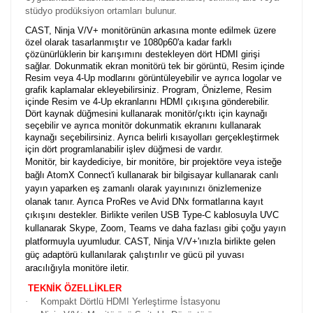
stüdyo prodüksiyon ortamları bulunur.
CAST, Ninja V/V+ monitörünün arkasına monte edilmek üzere
özel olarak tasarlanmıştır ve 1080p60'a kadar farklı
çözünürlüklerin bir karışımını destekleyen dört HDMI girişi
sağlar. Dokunmatik ekran monitörü tek bir görüntü, Resim içinde
Resim veya 4-Up modlarını görüntüleyebilir ve ayrıca logolar ve
grafik kaplamalar ekleyebilirsiniz. Program, Önizleme, Resim
içinde Resim ve 4-Up ekranlarını HDMI çıkışına gönderebilir.
Dört kaynak düğmesini kullanarak monitör/çıktı için kaynağı
seçebilir ve ayrıca monitör dokunmatik ekranını kullanarak
kaynağı seçebilirsiniz. Ayrıca belirli kısayolları gerçekleştirmek
için dört programlanabilir işlev düğmesi de vardır.
Monitör, bir kaydediciye, bir monitöre, bir projektöre veya isteğe
bağlı AtomX Connect'i kullanarak bir bilgisayar kullanarak canlı
yayın yaparken eş zamanlı olarak yayınınızı önizlemenize
olanak tanır. Ayrıca ProRes ve Avid DNx formatlarına kayıt
çıkışını destekler. Birlikte verilen USB Type-C kablosuyla UVC
kullanarak Skype, Zoom, Teams ve daha fazlası gibi çoğu yayın
platformuyla uyumludur. CAST, Ninja V/V+'ınızla birlikte gelen
güç adaptörü kullanılarak çalıştırılır ve gücü pil yuvası
aracılığıyla monitöre iletir.
TEKNİK ÖZELLİKLER
·
Kompakt Dörtlü HDMI Yerleştirme İstasyonu