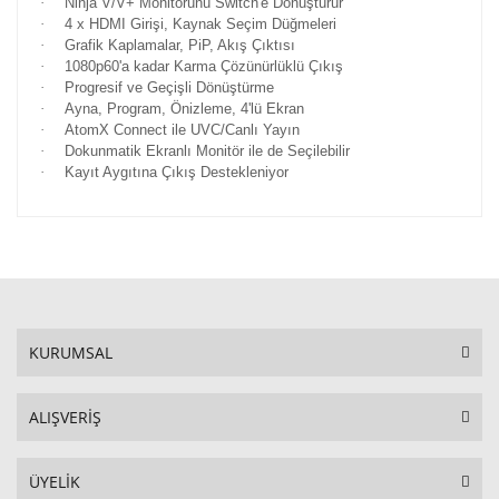
·
Ninja V/V+ Monitörünü Switch'e Dönüştürür
·
4 x HDMI Girişi, Kaynak Seçim Düğmeleri
·
Grafik Kaplamalar, PiP, Akış Çıktısı
·
1080p60'a kadar Karma Çözünürlüklü Çıkış
·
Progresif ve Geçişli Dönüştürme
·
Ayna, Program, Önizleme, 4'lü Ekran
·
AtomX Connect ile UVC/Canlı Yayın
·
Dokunmatik Ekranlı Monitör ile de Seçilebilir
·
Kayıt Aygıtına Çıkış Destekleniyor
KURUMSAL
ALIŞVERİŞ
ÜYELİK