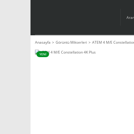
Anasayfa
Görüntü Mikserleri
ATEM 4 M/E Constellatio
YENİ