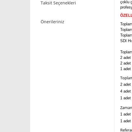
çoklu g
Taksit Seçenekleri
profes
ÖZEL
Önerileriniz
Toplam
Toplam
Toplam
SDI Hı
Toplam
2 adet 
2 adet
1 adet
Toplam
2 adet 
4 adet
1 adet
Zaman 
1 adet
1 adet
Referan