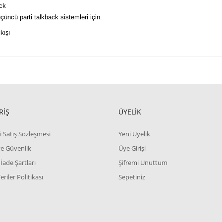
ck
çüncü parti talkback sistemleri için.
kışı
RİŞ
ÜYELİK
i Satış Sözleşmesi
Yeni Üyelik
 ve Güvenlik
Üye Girişi
 İade Şartları
Şifremi Unuttum
Veriler Politikası
Sepetiniz