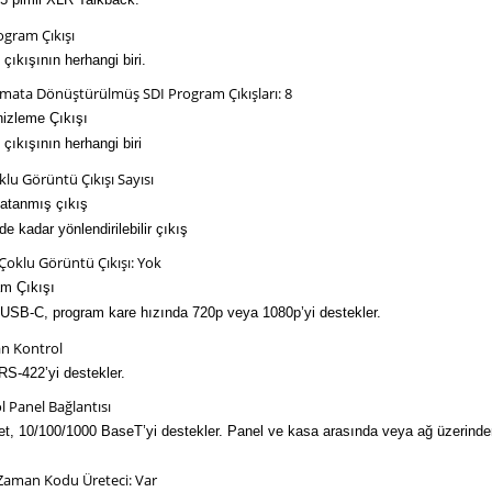
ogram Çıkışı
çıkışının herhangi biri.
rmata Dönüştürülmüş SDI Program Çıkışları: 8
izleme Çıkışı
çıkışının herhangi biri
klu Görüntü Çıkışı Sayısı
 atanmış çıkış
e kadar yönlendirilebilir çıkış
oklu Görüntü Çıkışı: Yok
m Çıkışı
 USB-C, program kare hızında 720p veya 1080p’yi destekler.
n Kontrol
RS-422’yi destekler.
l Panel Bağlantısı
et, 10/100/1000 BaseT’yi destekler. Panel ve kasa arasında veya ağ üzerinde
 Zaman Kodu Üreteci: Var