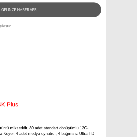
GELİNCE HABER VER
ılaştır
4K Plus
üntü mikseridir. 80 adet standart dönüşümlü 12G-
a Keyer, 4 adet medya oynatıcı, 4 bağımsız Ultra HD