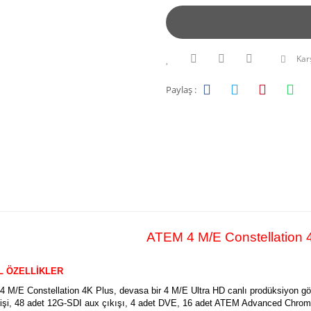
Karş
Paylaş :
ATEM 4 M/E Constellation 
L ÖZELLİKLER
 M/E Constellation 4K Plus, devasa bir 4 M/E Ultra HD canlı prodüksiyon gör
rişi, 48 adet 12G-SDI aux çıkışı, 4 adet DVE, 16 adet ATEM Advanced Chrom