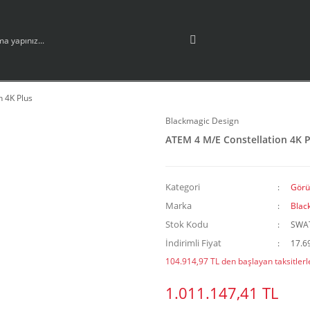
n 4K Plus
Blackmagic Design
ATEM 4 M/E Constellation 4K P
Kategori
Görü
Marka
Blac
Stok Kodu
SWA
İndirimli Fiyat
17.6
104.914,97 TL den başlayan taksitlerle
1.011.147,41 TL