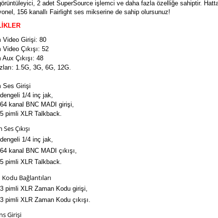
örüntüleyici, 2 adet SuperSource işlemci ve daha fazla özelliğe sahiptir. Hatta
yonel, 156 kanallı Fairlight ses mikserine de sahip olursunuz!
LİKLER
 Video Girişi: 80
 Video Çıkışı:
52
 Aux Çıkışı:
48
zları:
1.5G, 3G, 6G, 12G.
 Ses Girişi
dengeli 1/4 inç jak,
 64 kanal BNC MADI girişi,
 5 pimli XLR Talkback.
 Ses Çıkışı
dengeli 1/4 inç jak,
 64 kanal BNC MADI çıkışı,
 5 pimli XLR Talkback.
Kodu Bağlantıları
 3 pimli XLR Zaman Kodu girişi,
 3 pimli XLR Zaman Kodu çıkışı.
s Girişi