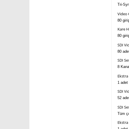
Tri-Sy
Video 
80 giri
Kare H
80 giri
SDI Vid
80 ade
SDI Ses
8 Kana
Ekstra 
1 adet
SDI Vid
52 ade
SDI Ses
Tüm çı
Ekstra 
1 adet