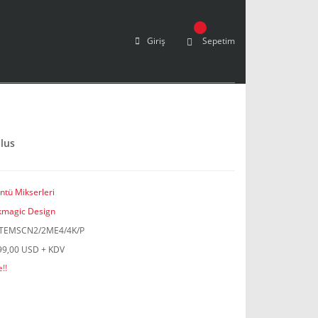
Giriş
Sepetim
lus
ntü Mikserleri
kmagic Design
TEMSCN2/2ME4/4K/P
99,00 USD + KDV
!!