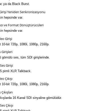
nc ya da Black Burst.
Girişi Yeniden Senkronizasyonu
şin hepsinde var.
ızı ve Format Dönüştürücüleri
şin hepsinde var.
eo Girişi
t 10-bit 720p, 1080i, 1080p, 2160p.
 Girişleri
l gömülü ses, tüm SDI girişlerinde.
Ses Girişi
 5 pimli XLR Talkback.
eo Çıkışı
t 10-bit 720p, 1080i, 1080p, 2160p.
 Çıkışları
kışlarda 16 Kanal SDI sinyaline gömülüdür.
Ses Çıkışı
 5 pimli XLR Talkback.