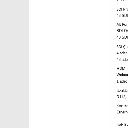
SDI Pr
48 SDI 
Alt Fo
SDI Ön
48 SDI 
SDI Ço
4 adet
48 aded
HDMI Ç
Webca
1 adet
Uzakta
RJ12, 
Kontro
Ethern
Dahili