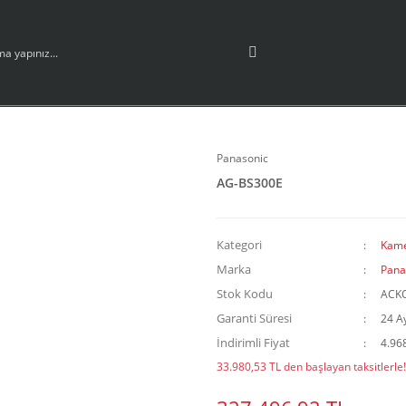
Panasonic
AG-BS300E
Kategori
Kame
Marka
Pana
Stok Kodu
ACK
Garanti Süresi
24 A
İndirimli Fiyat
4.96
33.980,53 TL den başlayan taksitlerle!