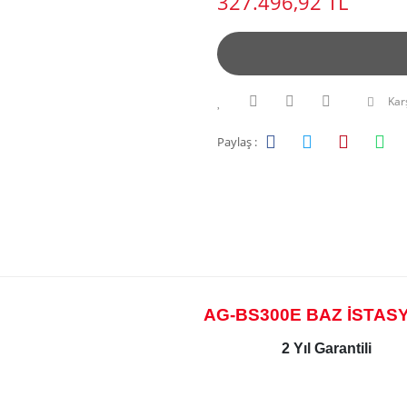
327.496,92 TL
Karş
Paylaş :
AG-BS300E BAZ İSTAS
2 Yıl Garantili