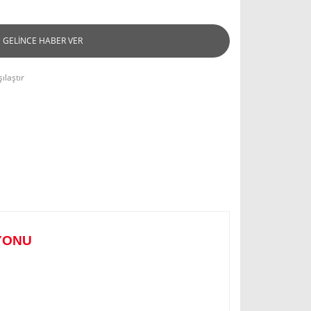
GELİNCE HABER VER
ılaştır
YONU