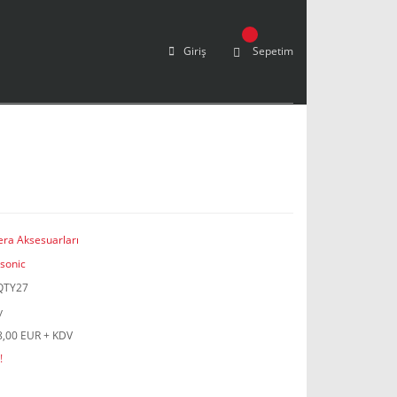
Giriş
Sepetim
ra Aksesuarları
sonic
QTY27
y
8,00 EUR + KDV
!