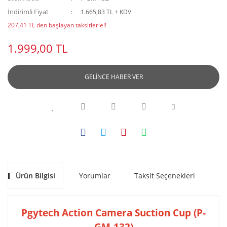
İndirimli Fiyat
1.665,83 TL + KDV
207,41 TL den başlayan taksitlerle!!
1.999,00 TL
GELİNCE HABER VER
Ürün Bilgisi
Yorumlar
Taksit Seçenekleri
Ön
Pgytech Action Camera Suction Cup (P-
GM-132)