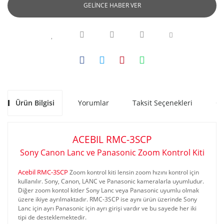
GELİNCE HABER VER
Ürün Bilgisi
Yorumlar
Taksit Seçenekleri
Ön
ACEBIL RMC-3SCP
Sony Canon Lanc ve Panasonic Zoom Kontrol Kiti
Acebil RMC-3SCP
Zoom kontrol kiti lensin zoom hızını kontrol için
kullanılır. Sony, Canon, LANC ve Panasonic kameralarla uyumludur.
Diğer zoom kontol kitler Sony Lanc veya Panasonic uyumlu olmak
üzere ikiye ayrılmaktadır. RMC-3SCP ise aynı ürün üzerinde Sony
Lanc için ayrı Panasonic için ayrı girişi vardır ve bu sayede her iki
tipi de desteklemektedir.