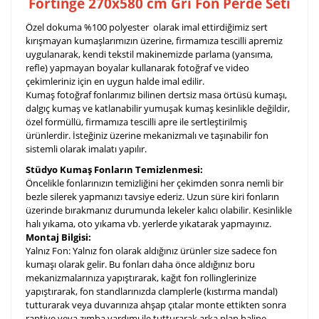
Fortinge
270x580 cm Gri Fon Perde Seti
Özel dokuma %100 polyester olarak imal ettirdiğimiz sert
kırışmayan kumaşlarımızın üzerine, firmamıza tescilli apremiz
uygulanarak, kendi tekstil makinemizde parlama (yansıma,
refle) yapmayan boyalar kullanarak fotoğraf ve video
çekimleriniz için en uygun halde imal edilir.
Kumaş fotoğraf fonlarımız bilinen dertsiz masa örtüsü kumaşı,
dalgıç kumaş ve katlanabilir yumuşak kumaş kesinlikle değildir,
özel formüllü, firmamıza tescilli apre ile sertleştirilmiş
ürünlerdir. İsteğiniz üzerine mekanizmalı ve taşınabilir fon
sistemli olarak imalatı yapılır.
Stüdyo Kumaş Fonların Temizlenmesi:
Öncelikle fonlarınızın temizliğini her çekimden sonra nemli bir
bezle silerek yapmanızı tavsiye ederiz. Uzun süre kiri fonların
üzerinde bırakmanız durumunda lekeler kalıcı olabilir. Kesinlikle
halı yıkama, oto yıkama vb. yerlerde yıkatarak yapmayınız.
Montaj Bilgisi:
Yalnız Fon: Yalnız fon olarak aldığınız ürünler size sadece fon
kumaşı olarak gelir. Bu fonları daha önce aldığınız boru
mekanizmalarınıza yapıştırarak, kağıt fon rollinglerinize
yapıştırarak, fon standlarınızda clamplerle (kıstırma mandal)
tutturarak veya duvarınıza ahşap çıtalar monte ettikten sonra
raptiye veya zımba yardımı ile tutturarak arka plan haline