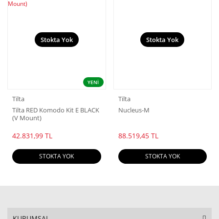
Stokta Yok
Stokta Yok
YENİ
Tilta
Tilta
Tilta RED Komodo Kit E BLACK
Nucleus-M
(V Mount)
42.831,99 TL
88.519,45 TL
STOKTA YOK
STOKTA YOK
KURUMSAL